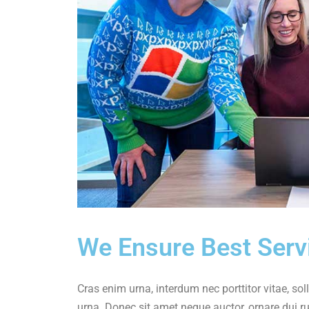
We Ensure Best Serv
Cras enim urna, interdum nec porttitor vitae, soll
urna. Donec sit amet neque auctor, ornare dui 