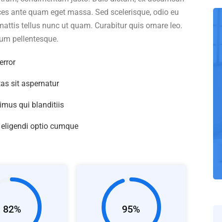
rices ante quam eget massa. Sed scelerisque, odio eu
mattis tellus nunc ut quam. Curabitur quis ornare leo.
um pellentesque.
error
s sit aspernatur
mus qui blanditiis
 eligendi optio cumque
82%
95%