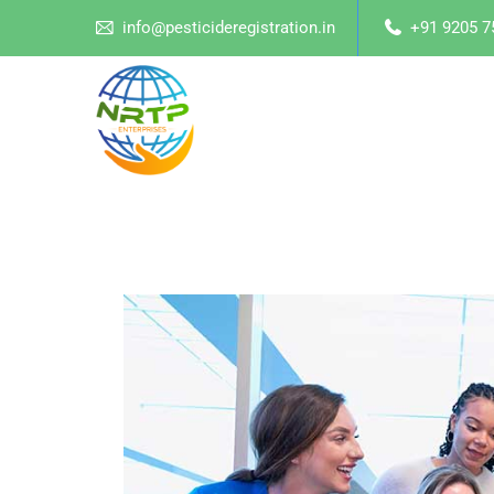
info@pesticideregistration.in
+91 9205 7