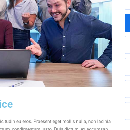
ice
icitudin eu eros. Praesent eget mollis nulla, non lacinia
rutrum, condimentum justo. Duis dictum, ex accumsan